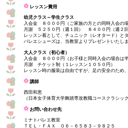
レッスン費用
幼児クラス～学生クラス
入会金 ８０００円（ご家族の方との同時入会の
月謝 ５２５０円（週１回） ８４００円（週２
レッスン着として、チュニック（レオタード）と
バレエシューズは、当教室よりプレゼントいたし
大人クラス（初心者）
入会金 ８０００円（お子様と同時入会の場合は
月謝 チケット制（１レッスン１０５０円）
レッスン時の服装は自由ですが、足の安全のため
講師
西田和恵
（日本女子体育大学舞踏専攻教職コースクラシッ
お問い合わせ先
ミナトバレエ教室
ＴＥＬ・ＦＡＸ ０６－６５８３－９８２５